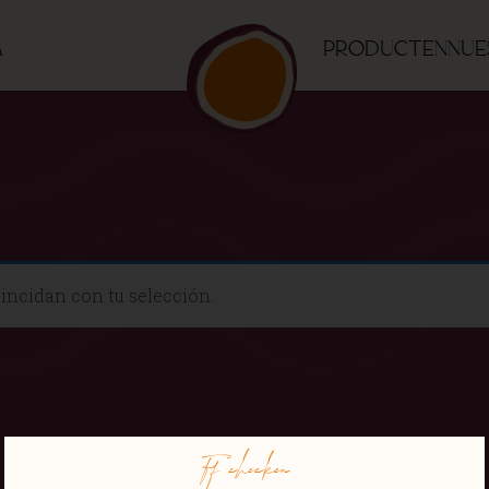
a
Producten
Nue
incidan con tu selección.
Ff checken