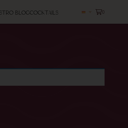
0
stro blog
Cocktails