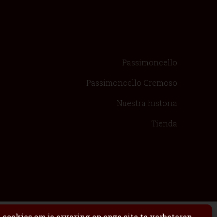
Passimoncello
Passimoncello Cremoso
Nuestra historia
Tienda