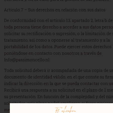
Artículo 7 – Sus derechos en relación con sus datos
De conformidad con el artículo 13, apartado 2, letra b de
toda persona tiene derecho a acceder a sus datos perso
solicitar su rectificación o supresión, o la limitación de 
tratamiento, así como a oponerse al tratamiento y a la
portabilidad de los datos. Puede ejercer estos derechos
poniéndose en contacto con nosotros a través de
Info@passimoncello.nl.
Toda solicitud deberá ir acompañada de una copia de u
documento de identidad válido, en el que conste su firm
indicar la dirección en la que se pueda contactar con us
Recibirá una respuesta a su solicitud en el plazo de 1 m
su presentación. En función de la complejidad y del nú
solicitudes, este plazo podrá ampliarse, si fuera necesar
Ff checken
meses adicionales.