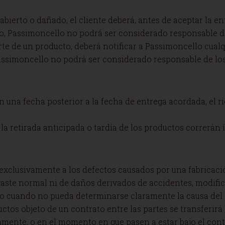
abierto o dañado, el cliente deberá, antes de aceptar la en
cto, Passimoncello no podrá ser considerado responsable d
orte de un producto, deberá notificar a Passimoncello cualq
Passimoncello no podrá ser considerado responsable de los
s en una fecha posterior a la fecha de entrega acordada, el 
 la retirada anticipada o tardía de los productos correrán 
ca exclusivamente a los defectos causados por una fabricac
sgaste normal ni de daños derivados de accidentes, modific
mo cuando no pueda determinarse claramente la causa del 
ductos objeto de un contrato entre las partes se transferir
mente, o en el momento en que pasen a estar bajo el contro