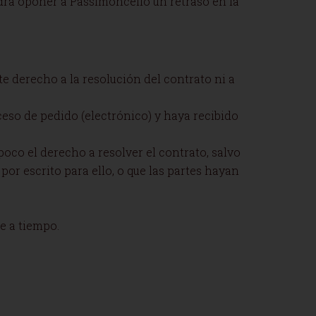
odrá oponer a Passimoncello un retraso en la
e derecho a la resolución del contrato ni a
eso de pedido (electrónico) y haya recibido
oco el derecho a resolver el contrato, salvo
por escrito para ello, o que las partes hayan
se a tiempo.