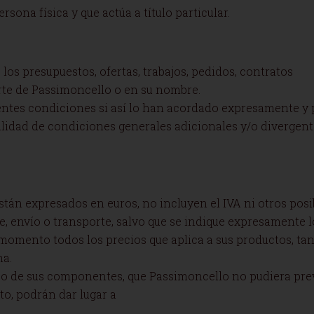
sona física y que actúa a título particular.
los presupuestos, ofertas, trabajos, pedidos, contratos
rte de Passimoncello o en su nombre.
sentes condiciones si así lo han acordado expresamente y p
ilidad de condiciones generales adicionales y/o divergente
stán expresados en euros, no incluyen el IVA ni otros posi
je, envío o transporte, salvo que se indique expresamente l
momento todos los precios que aplica a sus productos, tant
ma.
s o de sus componentes, que Passimoncello no pudiera pr
ato, podrán dar lugar a