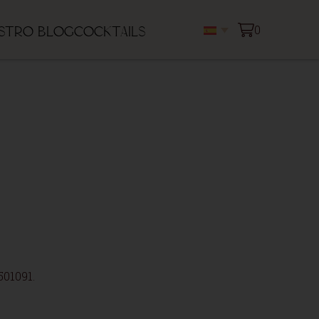
0
stro blog
Cocktails
501091.