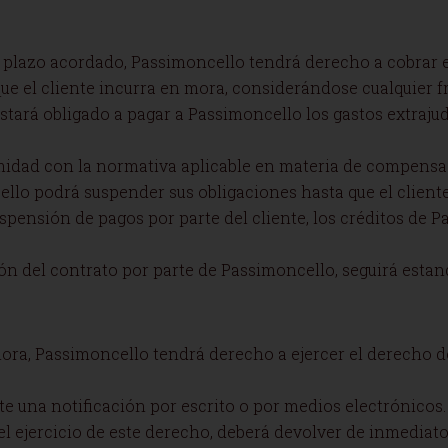
l plazo acordado, Passimoncello tendrá derecho a cobrar el
 que el cliente incurra en mora, considerándose cualquie
stará obligado a pagar a Passimoncello los gastos extrajud
midad con la normativa aplicable en materia de compensac
cello podrá suspender sus obligaciones hasta que el clien
uspensión de pagos por parte del cliente, los créditos de P
ución del contrato por parte de Passimoncello, seguirá esta
mora, Passimoncello tendrá derecho a ejercer el derecho 
e una notificación por escrito o por medios electrónicos.
del ejercicio de este derecho, deberá devolver de inmediat