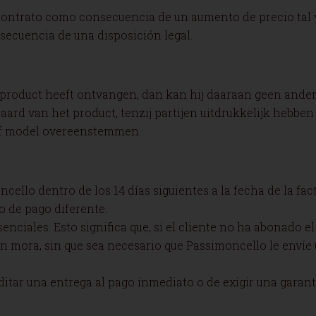
n contrato como consecuencia de un aumento de precio tal
secuencia de una disposición legal.
 product heeft ontvangen, dan kan hij daaraan geen ande
aard van het product, tenzij partijen uitdrukkelijk hebbe
 of model overeenstemmen.
oncello dentro de los 14 días siguientes a la fecha de la fa
o de pago diferente.
enciales. Esto significa que, si el cliente no ha abonado e
n mora, sin que sea necesario que Passimoncello le envíe
itar una entrega al pago inmediato o de exigir una garantía