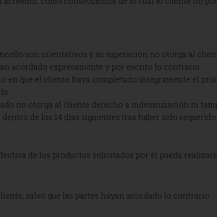
el acreedor, como consecuencia de lo cual el cliente no p
cello son orientativos y su superación no otorga al client
yan acordado expresamente y por escrito lo contrario.
o en que el cliente haya completado íntegramente el proc
lo.
cado no otorga al cliente derecho a indemnización ni tamp
dentro de los 14 días siguientes tras haber sido requerido 
fectiva de los productos solicitados por él pueda realizar
liente, salvo que las partes hayan acordado lo contrario.