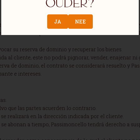
ouder?
JA
NEE
 todos los productos suministrados hasta que el cliente 
erivadas de cualquier contrato celebrado con Passimoncell
ocar su reserva de dominio y recuperar los bienes.
ida al cliente, este no podrá pignorar, vender, enajenar n
erva de dominio, el contrato se considerará resuelto y P
sante e intereses.
as.
lvo que las partes acuerden lo contrario.
se realizará en la dirección indicada por el cliente.
o se abonan a tiempo, Passimoncello tendrá derecho a sus