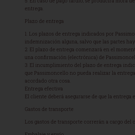
5. En caso de pago tardío, se producirá mora d
entrega.
Plazo de entrega
1. Los plazos de entrega indicados por Passimon
indemnización alguna, salvo que las partes ha
2. El plazo de entrega comenzará en el moment
una confirmación (electrónica) de Passimoncel
3. El incumplimiento del plazo de entrega indi
que Passimoncello no pueda realizar la entrega 
acordado otra cosa.
Entrega efectiva
El cliente deberá asegurarse de que la entrega e
Gastos de transporte
Los gastos de transporte correrán a cargo del c
Embalaje y envío