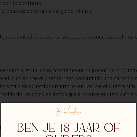
erden lo contrario.
s productos correrán a cargo del cliente.
ente renuncia al derecho de suspender el cumplimiento de 
etención y, en tal caso, mantener en su poder los product
cello, salvo que el cliente haya constituido una garantía 
 en virtud de acuerdos anteriores en los que el cliente aú
sable de los posibles daños que el cliente pudiera sufrir
Ff checken
Ben je 18 jaar of
ente renuncia a su derecho a compensar una deuda frente a