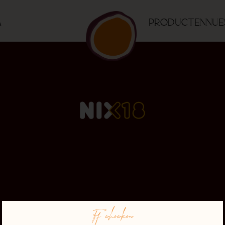
a
Producten
Nue
Ff checken