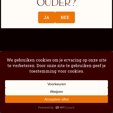
ouder?
Passimoncello Cremoso
Nuestra historia
JA
NEE
Tienda