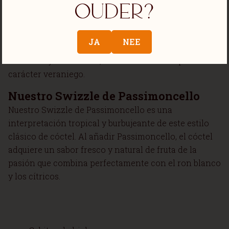
ouder?
Queen’s Park Swizzle, que sentaron las bases de toda
una familia de cócteles refrescantes a base de ron.
Hoy en día, el Swizzle se utiliza en todo el mundo
JA
NEE
como formato para experimentar con sabores
afrutados y aromáticos, manteniendo siempre su
carácter veraniego.
Nuestro Swizzle de Passimoncello
Nuestro Swizzle de Passimoncello es una
interpretación tropical y burbujeante de este estilo
clásico de cóctel. Al añadir Passimoncello, el cóctel
adquiere un sabor fresco y natural de fruta de la
pasión que combina perfectamente con el ron blanco
y los cítricos.