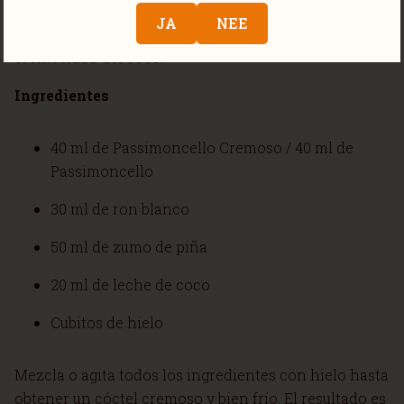
sabor a fruta de la pasión que combina
JA
NEE
perfectamente con el dulzor de la piña y la
cremosidad del coco.
Ingredientes
40 ml de Passimoncello Cremoso / 40 ml de
Passimoncello
30 ml de ron blanco
50 ml de zumo de piña
20 ml de leche de coco
Cubitos de hielo
Mezcla o agita todos los ingredientes con hielo hasta
obtener un cóctel cremoso y bien frío. El resultado es