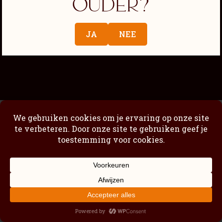
ouder?
Passimoncello Cremoso
Nuestra historia
JA
NEE
Tienda